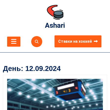
Перейти
к
содержимому
Перейти
Ashari
к
содержимому
Кнопка
Ставки на хоккей
Открыть
День:
12.09.2024