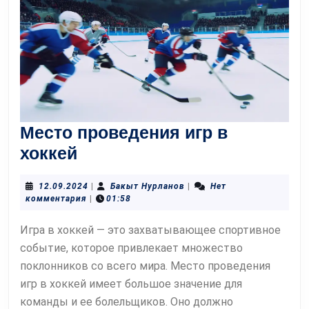
Место проведения игр в
Место
хоккей
проведения
12.09.2024
Бакыт
12.09.2024
|
Бакыт Нурланов
|
Нет
игр
Нурланов
комментария
|
01:58
в
Игра в хоккей — это захватывающее спортивное
хоккей
событие, которое привлекает множество
поклонников со всего мира. Место проведения
игр в хоккей имеет большое значение для
команды и ее болельщиков. Оно должно