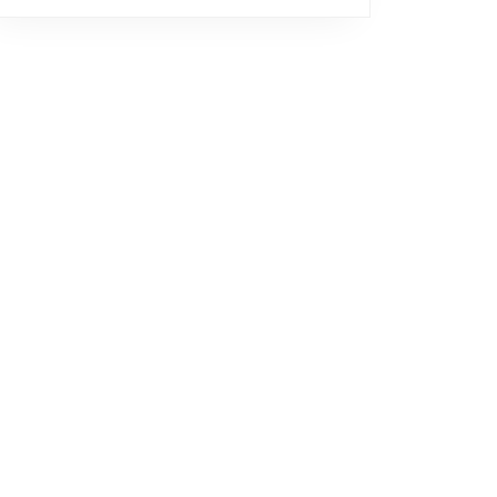
сти
я
ь