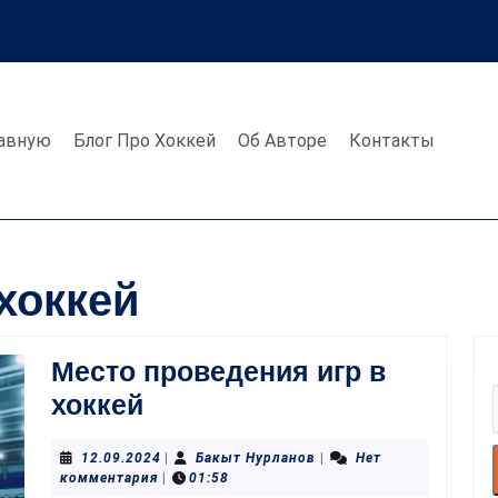
лавную
Блог Про Хоккей
Об Авторе
Контакты
 хоккей
Место проведения игр в
Место
хоккей
проведения
12.09.2024
Бакыт
12.09.2024
|
Бакыт Нурланов
|
Нет
игр
Нурланов
комментария
|
01:58