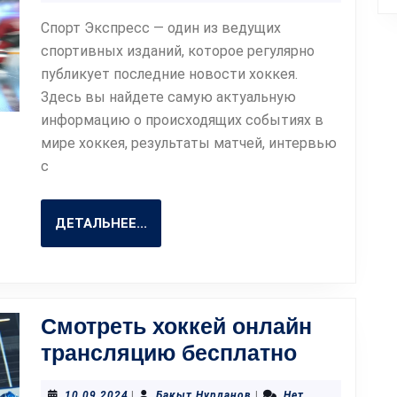
ново
Спорт Экспресс — один из ведущих
хокке
спортивных изданий, которое регулярно
публикует последние новости хоккея.
Здесь вы найдете самую актуальную
информацию о происходящих событиях в
мире хоккея, результаты матчей, интервью
с
ДЕТАЛЬНЕЕ...
ДЕТАЛЬНЕЕ...
Смотреть хоккей онлайн
Смотрет
трансляцию бесплатно
хоккей
10.09.2024
Бакыт
10.09.2024
|
Бакыт Нурланов
|
Нет