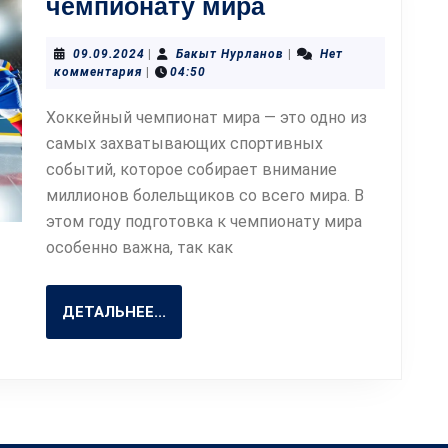
Подготовка
чемпионату мира
к
09.09.2024
Бакыт
09.09.2024
|
Бакыт Нурланов
|
Нет
хоккейному
Нурланов
комментария
|
04:50
чемпионату
Хоккейный чемпионат мира — это одно из
мира
самых захватывающих спортивных
событий, которое собирает внимание
миллионов болельщиков со всего мира. В
этом году подготовка к чемпионату мира
особенно важна, так как
ДЕТАЛЬНЕЕ...
ДЕТАЛЬНЕЕ...